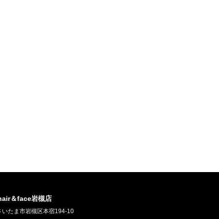
 hair＆face岩槻店
いたま市岩槻区本宿194-10