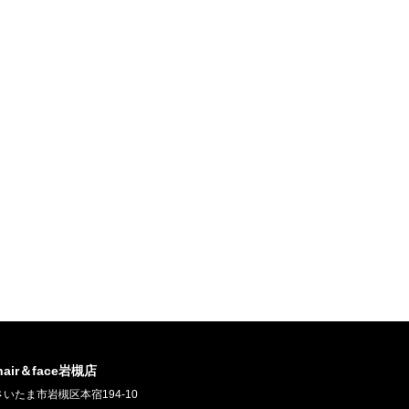
 hair＆face岩槻店
いたま市岩槻区本宿194-10