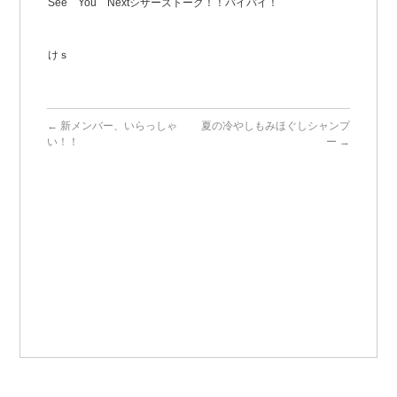
See You Nextシザーズトーク！！バイバイ！
けｓ
←
新メンバー、いらっしゃ
夏の冷やしもみほぐしシャンプ
い！！
ー
→