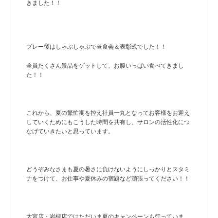
きました！！
プレー後はしゃぶしゃぶで昼食会＆表彰式でした！！
全員たくさん景品をゲットして、お腹いっぱい食べてきまし
た！！
これから、夏の繁忙期を控え社員一丸となってお客様をお迎え
していくためにもこうした時間を共有し、サロンの活性化につ
なげていきたいと思っています。
どうぞみなさまも夏の暑さに負けないようにしっかりとスタミ
ナをつけて、お仕事や夏休みの宿題など頑張ってください！！
大宮店・岩槻店ではただいま夏のキャンペーンも行っていま