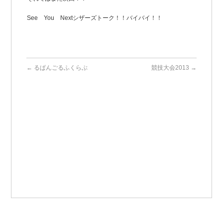
See You Nextシザーズトーク！！バイバイ！！
←
るぱんごるふくらぶ
競技大会2013
→