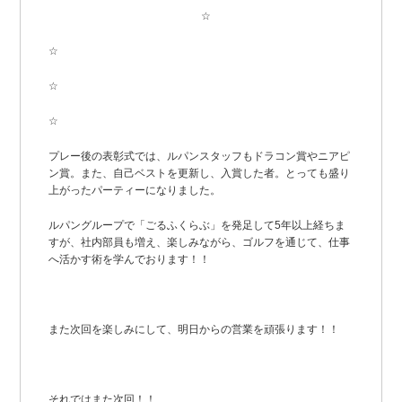
☆
☆
☆
☆
プレー後の表彰式では、ルパンスタッフもドラコン賞やニアピ
ン賞。また、自己ベストを更新し、入賞した者。とっても盛り
上がったパーティーになりました。
ルパングループで「ごるふくらぶ」を発足して5年以上経ちま
すが、社内部員も増え、楽しみながら、ゴルフを通じて、仕事
へ活かす術を学んでおります！！
また次回を楽しみにして、明日からの営業を頑張ります！！
それではまた次回！！