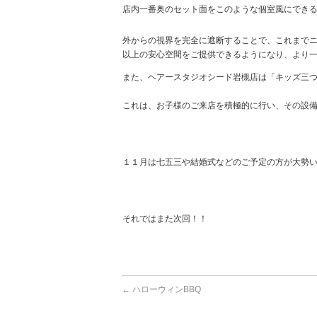
店内一番奥のセット面をこのような個室風にでき
外からの視界を完全に遮断することで、これまで
以上の安心空間をご提供できるようになり、より
また、ヘアースタジオシード岩槻店は「キッズ三
これは、お子様のご来店を積極的に行い、その設
１１月は七五三や結婚式などのご予定の方が大勢
それではまた次回！！
←
ハローウィンBBQ