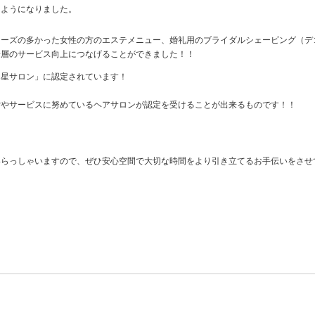
るようになりました。
ニーズの多かった女性の方のエステメニュー、婚礼用のブライダルシェービング（デ
一層のサービス向上につなげることができました！！
つ星サロン」に認定されています！
備やサービスに努めているヘアサロンが認定を受けることが出来るものです！！
いらっしゃいますので、ぜひ安心空間で大切な時間をより引き立てるお手伝いをさせ