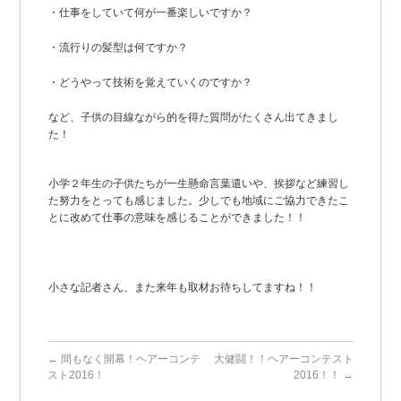
・仕事をしていて何が一番楽しいですか？
・流行りの髪型は何ですか？
・どうやって技術を覚えていくのですか？
など、子供の目線ながら的を得た質問がたくさん出てきまし
た！
小学２年生の子供たちが一生懸命言葉遣いや、挨拶など練習し
た努力をとっても感じました。少しでも地域にご協力できたこ
とに改めて仕事の意味を感じることができました！！
小さな記者さん、また来年も取材お待ちしてますね！！
←
間もなく開幕！ヘアーコンテ
大健闘！！ヘアーコンテスト
スト2016！
2016！！
→