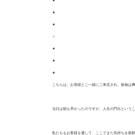
★
★
★
☆
★
★
★
こちらは、お母様とご一緒にご来店され、振袖は
当日は朝も早かったのですが、人生の門出という
私たちもお客様を通して、ここでまた気持ちを新