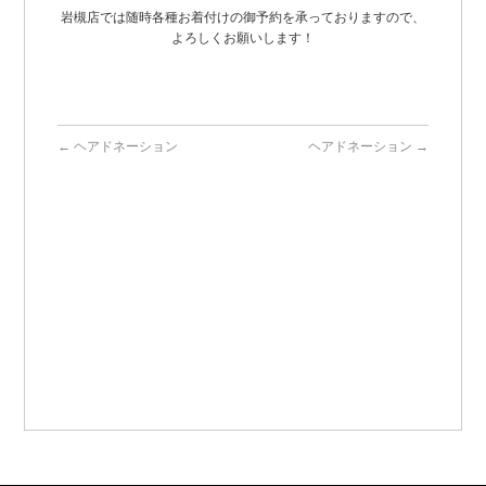
岩槻店では随時各種お着付けの御予約を承っておりますので、
よろしくお願いします！
←
ヘアドネーション
ヘアドネーション
→