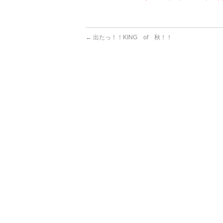
←
出たっ！！KING of 秋！！