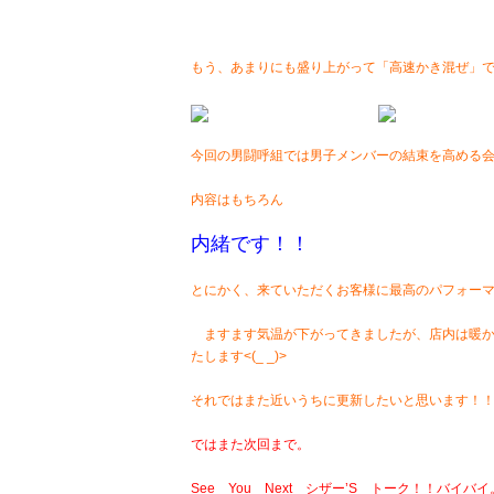
もう、あまりにも盛り上がって「高速かき混ぜ」
今回の男闘呼組では男子メンバーの結束を高める
内容はもちろん
内緒です！！
とにかく、来ていただくお客様に最高のパフォー
ますます気温が下がってきましたが、店内は暖か
たします<(_ _)>
それではまた近いうちに更新したいと思います！
ではまた次回まで。
See You Next シザー’S トーク！！バイバイ